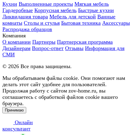
Кухни
Выполненные проекты
Мягкая мебель
Гардеробные
Корпусная мебель
Быстрые кухни
Ликвидация товара
Мебель для детской
Ванные
комнаты
Столы и стулья
Бытовая техника
Аксессуары
Распродажа образцов
Компания
О компании
Партнеры
Партнерская программа
Дизайнерам
Вопрос-ответ
Отзывы
Информация для
СМИ
©
2026
Все права защищены.
Мы обрабатываем файлы cookie. Они помогают нам
делать этот сайт удобнее для пользователей.
Продолжая работу с сайтом zov-home.ru, вы
соглашаетесь с обработкой файлов cookie вашего
браузера.
Принимаю
Онлайн
консультант