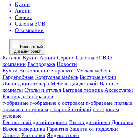
Кухни
Акции
Сервис
Салоны ЗОВ
О компании
Бесплатный
дизайн-проект
Каталог
Кухни
Акции
Сервис
Салоны ЗОВ
О
компании
Распродажа
Новости
Кухни
Выполненные проекты
Мягкая мебель
Гардеробные
Корпусная мебель
Быстрые кухни
Ликвидация товара
Мебель для детской
Ванные
комнаты
Столы и стулья
Бытовая техника
Аксессуары
Распродажа образцов
г-образные
г-образные с островом
п-образные
прямые
прямые с островом
с барной стойкой
с островом
угловые
Бесплатный дизайн-проект
Вызов дизайнера
Доставка
Вызов замерщика
Гарантия
Защита от подделки
Оплата
Рассрочка
Яндекс сплит