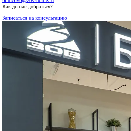
odincovo@zov-home.ru
Как до нас добраться?
Записаться на консультацию