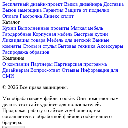
Бесплатный дизайн-проект
Вызов дизайнера
Доставка
Вызов замерщика
Гарантия
Защита от подделки
Оплата
Рассрочка
Яндекс сплит
Каталог
Кухни
Выполненные проекты
Мягкая мебель
Гардеробные
Корпусная мебель
Быстрые кухни
Ликвидация товара
Мебель для детской
Ванные
комнаты
Столы и стулья
Бытовая техника
Аксессуары
Распродажа образцов
Компания
О компании
Партнеры
Партнерская программа
Дизайнерам
Вопрос-ответ
Отзывы
Информация для
СМИ
©
2026
Все права защищены.
Мы обрабатываем файлы cookie. Они помогают нам
делать этот сайт удобнее для пользователей.
Продолжая работу с сайтом zov-home.ru, вы
соглашаетесь с обработкой файлов cookie вашего
браузера.