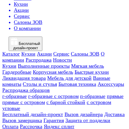
Кухни
Акции
Сервис
Салоны ЗОВ
О компании
Бесплатный
дизайн-проект
Каталог
Кухни
Акции
Сервис
Салоны ЗОВ
О
компании
Распродажа
Новости
Кухни
Выполненные проекты
Мягкая мебель
Гардеробные
Корпусная мебель
Быстрые кухни
Ликвидация товара
Мебель для детской
Ванные
комнаты
Столы и стулья
Бытовая техника
Аксессуары
Распродажа образцов
г-образные
г-образные с островом
п-образные
прямые
прямые с островом
с барной стойкой
с островом
угловые
Бесплатный дизайн-проект
Вызов дизайнера
Доставка
Вызов замерщика
Гарантия
Защита от подделки
Оплата
Рассрочка
Яндекс сплит