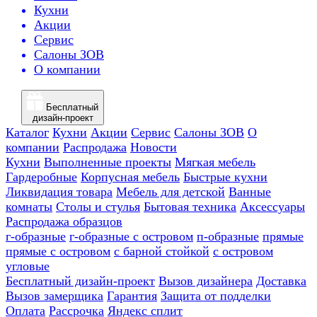
Кухни
Акции
Сервис
Салоны ЗОВ
О компании
Бесплатный
дизайн-проект
Каталог
Кухни
Акции
Сервис
Салоны ЗОВ
О
компании
Распродажа
Новости
Кухни
Выполненные проекты
Мягкая мебель
Гардеробные
Корпусная мебель
Быстрые кухни
Ликвидация товара
Мебель для детской
Ванные
комнаты
Столы и стулья
Бытовая техника
Аксессуары
Распродажа образцов
г-образные
г-образные с островом
п-образные
прямые
прямые с островом
с барной стойкой
с островом
угловые
Бесплатный дизайн-проект
Вызов дизайнера
Доставка
Вызов замерщика
Гарантия
Защита от подделки
Оплата
Рассрочка
Яндекс сплит