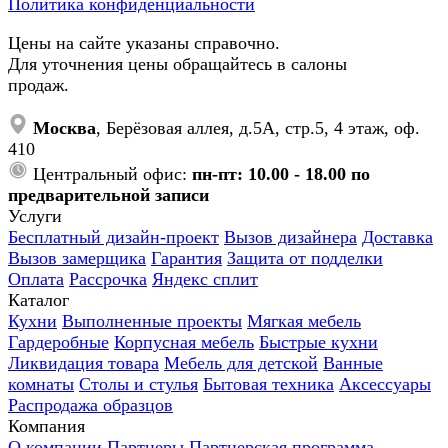
Политика конфиденциальности
Цены на сайте указаны справочно.
Для уточнения цены обращайтесь в салоны
продаж.
Москва
, Берёзовая аллея, д.5А, стр.5, 4 этаж, оф.
410
Центральный офис:
пн-пт: 10.00 - 18.00 по
предварительной записи
Услуги
Бесплатный дизайн-проект
Вызов дизайнера
Доставка
Вызов замерщика
Гарантия
Защита от подделки
Оплата
Рассрочка
Яндекс сплит
Каталог
Кухни
Выполненные проекты
Мягкая мебель
Гардеробные
Корпусная мебель
Быстрые кухни
Ликвидация товара
Мебель для детской
Ванные
комнаты
Столы и стулья
Бытовая техника
Аксессуары
Распродажа образцов
Компания
О компании
Партнеры
Партнерская программа