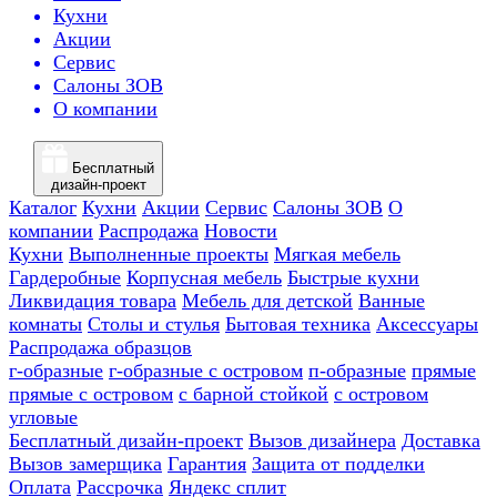
Кухни
Акции
Сервис
Салоны ЗОВ
О компании
Бесплатный
дизайн-проект
Каталог
Кухни
Акции
Сервис
Салоны ЗОВ
О
компании
Распродажа
Новости
Кухни
Выполненные проекты
Мягкая мебель
Гардеробные
Корпусная мебель
Быстрые кухни
Ликвидация товара
Мебель для детской
Ванные
комнаты
Столы и стулья
Бытовая техника
Аксессуары
Распродажа образцов
г-образные
г-образные с островом
п-образные
прямые
прямые с островом
с барной стойкой
с островом
угловые
Бесплатный дизайн-проект
Вызов дизайнера
Доставка
Вызов замерщика
Гарантия
Защита от подделки
Оплата
Рассрочка
Яндекс сплит