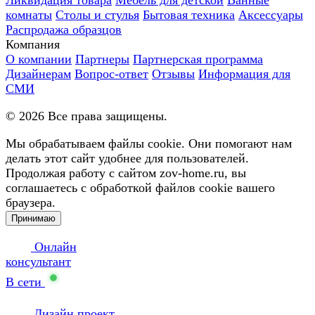
Ликвидация товара
Мебель для детской
Ванные
комнаты
Столы и стулья
Бытовая техника
Аксессуары
Распродажа образцов
Компания
О компании
Партнеры
Партнерская программа
Дизайнерам
Вопрос-ответ
Отзывы
Информация для
СМИ
©
2026
Все права защищены.
Мы обрабатываем файлы cookie. Они помогают нам
делать этот сайт удобнее для пользователей.
Продолжая работу с сайтом zov-home.ru, вы
соглашаетесь с обработкой файлов cookie вашего
браузера.
Принимаю
Онлайн
консультант
В сети
Дизайн проект