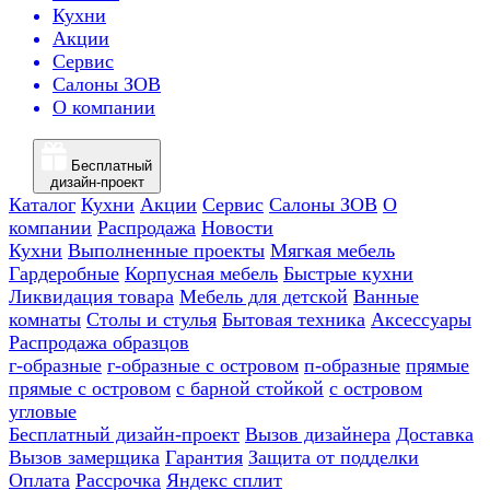
Кухни
Акции
Сервис
Салоны ЗОВ
О компании
Бесплатный
дизайн-проект
Каталог
Кухни
Акции
Сервис
Салоны ЗОВ
О
компании
Распродажа
Новости
Кухни
Выполненные проекты
Мягкая мебель
Гардеробные
Корпусная мебель
Быстрые кухни
Ликвидация товара
Мебель для детской
Ванные
комнаты
Столы и стулья
Бытовая техника
Аксессуары
Распродажа образцов
г-образные
г-образные с островом
п-образные
прямые
прямые с островом
с барной стойкой
с островом
угловые
Бесплатный дизайн-проект
Вызов дизайнера
Доставка
Вызов замерщика
Гарантия
Защита от подделки
Оплата
Рассрочка
Яндекс сплит