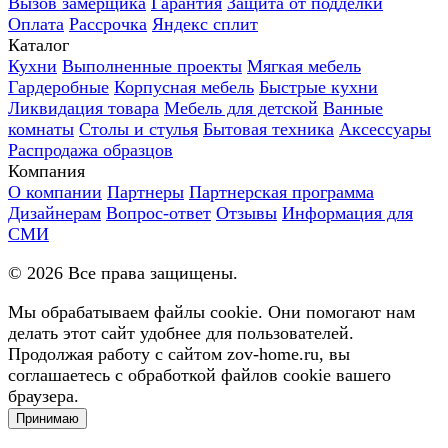
Вызов замерщика
Гарантия
Защита от подделки
Оплата
Рассрочка
Яндекс сплит
Каталог
Кухни
Выполненные проекты
Мягкая мебель
Гардеробные
Корпусная мебель
Быстрые кухни
Ликвидация товара
Мебель для детской
Ванные
комнаты
Столы и стулья
Бытовая техника
Аксессуары
Распродажа образцов
Компания
О компании
Партнеры
Партнерская программа
Дизайнерам
Вопрос-ответ
Отзывы
Информация для
СМИ
©
2026
Все права защищены.
Мы обрабатываем файлы cookie. Они помогают нам
делать этот сайт удобнее для пользователей.
Продолжая работу с сайтом zov-home.ru, вы
соглашаетесь с обработкой файлов cookie вашего
браузера.
Принимаю