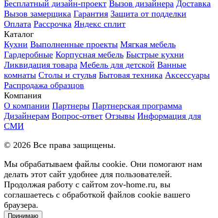
Бесплатный дизайн-проект
Вызов дизайнера
Доставка
Вызов замерщика
Гарантия
Защита от подделки
Оплата
Рассрочка
Яндекс сплит
Каталог
Кухни
Выполненные проекты
Мягкая мебель
Гардеробные
Корпусная мебель
Быстрые кухни
Ликвидация товара
Мебель для детской
Ванные
комнаты
Столы и стулья
Бытовая техника
Аксессуары
Распродажа образцов
Компания
О компании
Партнеры
Партнерская программа
Дизайнерам
Вопрос-ответ
Отзывы
Информация для
СМИ
©
2026
Все права защищены.
Мы обрабатываем файлы cookie. Они помогают нам
делать этот сайт удобнее для пользователей.
Продолжая работу с сайтом zov-home.ru, вы
соглашаетесь с обработкой файлов cookie вашего
браузера.
Принимаю