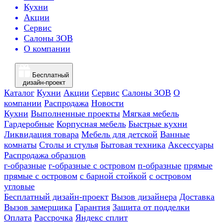
Кухни
Акции
Сервис
Салоны ЗОВ
О компании
Бесплатный
дизайн-проект
Каталог
Кухни
Акции
Сервис
Салоны ЗОВ
О
компании
Распродажа
Новости
Кухни
Выполненные проекты
Мягкая мебель
Гардеробные
Корпусная мебель
Быстрые кухни
Ликвидация товара
Мебель для детской
Ванные
комнаты
Столы и стулья
Бытовая техника
Аксессуары
Распродажа образцов
г-образные
г-образные с островом
п-образные
прямые
прямые с островом
с барной стойкой
с островом
угловые
Бесплатный дизайн-проект
Вызов дизайнера
Доставка
Вызов замерщика
Гарантия
Защита от подделки
Оплата
Рассрочка
Яндекс сплит