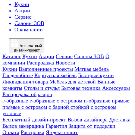
Кухни
Акции
Сервис
Салоны ЗОВ
О компании
Бесплатный
дизайн-проект
Каталог
Кухни
Акции
Сервис
Салоны ЗОВ
О
компании
Распродажа
Новости
Кухни
Выполненные проекты
Мягкая мебель
Гардеробные
Корпусная мебель
Быстрые кухни
Ликвидация товара
Мебель для детской
Ванные
комнаты
Столы и стулья
Бытовая техника
Аксессуары
Распродажа образцов
г-образные
г-образные с островом
п-образные
прямые
прямые с островом
с барной стойкой
с островом
угловые
Бесплатный дизайн-проект
Вызов дизайнера
Доставка
Вызов замерщика
Гарантия
Защита от подделки
Оплата
Рассрочка
Яндекс сплит