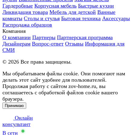
Гардеробные
Корпусная мебель
Быстрые кухни
Ликвидация товара
Мебель для детской
Ванные
комнаты
Столы и стулья
Бытовая техника
Аксессуары
Распродажа образцов
Компания
О компании
Партнеры
Партнерская программа
Дизайнерам
Вопрос-ответ
Отзывы
Информация для
СМИ
©
2026
Все права защищены.
Мы обрабатываем файлы cookie. Они помогают нам
делать этот сайт удобнее для пользователей.
Продолжая работу с сайтом zov-home.ru, вы
соглашаетесь с обработкой файлов cookie вашего
браузера.
Принимаю
Онлайн
консультант
В сети