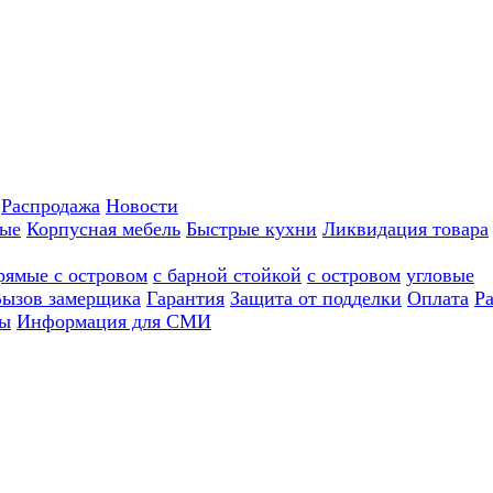
Распродажа
Новости
ные
Корпусная мебель
Быстрые кухни
Ликвидация товара
рямые с островом
с барной стойкой
с островом
угловые
ызов замерщика
Гарантия
Защита от подделки
Оплата
Р
ы
Информация для СМИ