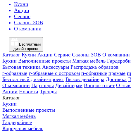
Кухни
Акции
Сервис
Салоны ЗОВ
О компании
Бесплатный
дизайн-проект
Каталог
Кухни
Акции
Сервис
Салоны ЗОВ
О компании
Кухни
Выполненные проекты
Мягкая мебель
Гардероб
Бытовая техника
Аксессуары
Распродажа образцов
г-образные
г-образные с островом
п-образные
прямые
п
Бесплатный дизайн-проект
Вызов дизайнера
Доставка
В
О компании
Партнеры
Дизайнерам
Вопрос-ответ
Отзыв
Акции
Новости
Тренды
Каталог
Кухни
Выполненные проекты
Мягкая мебель
Гардеробные
Корпусная мебель