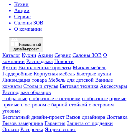
Кухни
Акции
Сервис
Салоны ЗОВ
О компании
Бесплатный
дизайн-проект
Каталог
Кухни
Акции
Сервис
Салоны ЗОВ
О
компании
Распродажа
Новости
Кухни
Выполненные проекты
Мягкая мебель
Гардеробные
Корпусная мебель
Быстрые кухни
Ликвидация товара
Мебель для детской
Ванные
комнаты
Столы и стулья
Бытовая техника
Аксессуары
Распродажа образцов
г-образные
г-образные с островом
п-образные
прямые
прямые с островом
с барной стойкой
с островом
угловые
Бесплатный дизайн-проект
Вызов дизайнера
Доставка
Вызов замерщика
Гарантия
Защита от подделки
Оплата
Рассрочка
Яндекс сплит