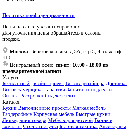
Политика конфиденциальности
Цены на сайте указаны справочно.
Для уточнения цены обращайтесь в салоны
продаж.
Москва
, Берёзовая аллея, д.5А, стр.5, 4 этаж, оф.
410
Центральный офис:
пн-пт: 10.00 - 18.00 по
предварительной записи
Услуги
Бесплатный дизайн-проект
Вызов дизайнера
Доставка
Вызов замерщика
Гарантия
Защита от подделки
Оплата
Рассрочка
Яндекс сплит
Каталог
Кухни
Выполненные проекты
Мягкая мебель
Гардеробные
Корпусная мебель
Быстрые кухни
Ликвидация товара
Мебель для детской
Ванные
комнаты
Столы и стулья
Бытовая техника
Аксессуары