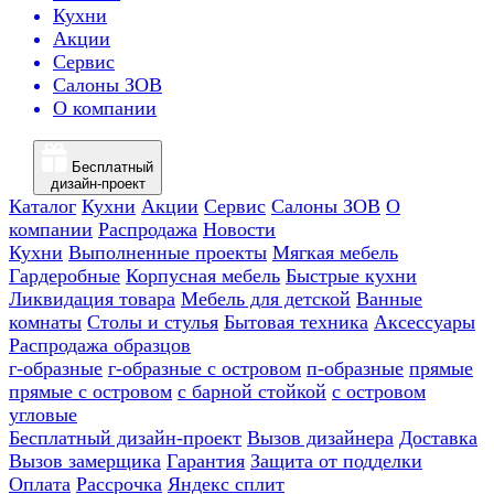
Кухни
Акции
Сервис
Салоны ЗОВ
О компании
Бесплатный
дизайн-проект
Каталог
Кухни
Акции
Сервис
Салоны ЗОВ
О
компании
Распродажа
Новости
Кухни
Выполненные проекты
Мягкая мебель
Гардеробные
Корпусная мебель
Быстрые кухни
Ликвидация товара
Мебель для детской
Ванные
комнаты
Столы и стулья
Бытовая техника
Аксессуары
Распродажа образцов
г-образные
г-образные с островом
п-образные
прямые
прямые с островом
с барной стойкой
с островом
угловые
Бесплатный дизайн-проект
Вызов дизайнера
Доставка
Вызов замерщика
Гарантия
Защита от подделки
Оплата
Рассрочка
Яндекс сплит