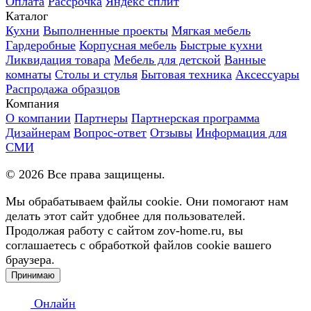
Оплата
Рассрочка
Яндекс сплит
Каталог
Кухни
Выполненные проекты
Мягкая мебель
Гардеробные
Корпусная мебель
Быстрые кухни
Ликвидация товара
Мебель для детской
Ванные
комнаты
Столы и стулья
Бытовая техника
Аксессуары
Распродажа образцов
Компания
О компании
Партнеры
Партнерская программа
Дизайнерам
Вопрос-ответ
Отзывы
Информация для
СМИ
©
2026
Все права защищены.
Мы обрабатываем файлы cookie. Они помогают нам
делать этот сайт удобнее для пользователей.
Продолжая работу с сайтом zov-home.ru, вы
соглашаетесь с обработкой файлов cookie вашего
браузера.
Принимаю
Онлайн