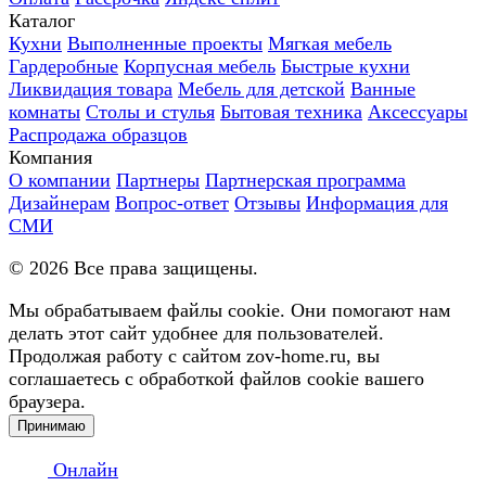
Каталог
Кухни
Выполненные проекты
Мягкая мебель
Гардеробные
Корпусная мебель
Быстрые кухни
Ликвидация товара
Мебель для детской
Ванные
комнаты
Столы и стулья
Бытовая техника
Аксессуары
Распродажа образцов
Компания
О компании
Партнеры
Партнерская программа
Дизайнерам
Вопрос-ответ
Отзывы
Информация для
СМИ
©
2026
Все права защищены.
Мы обрабатываем файлы cookie. Они помогают нам
делать этот сайт удобнее для пользователей.
Продолжая работу с сайтом zov-home.ru, вы
соглашаетесь с обработкой файлов cookie вашего
браузера.
Принимаю
Онлайн