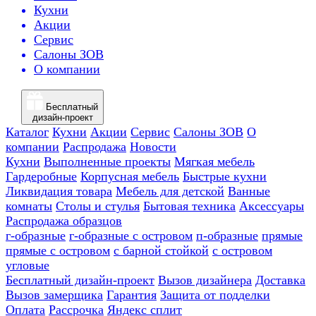
Кухни
Акции
Сервис
Салоны ЗОВ
О компании
Бесплатный
дизайн-проект
Каталог
Кухни
Акции
Сервис
Салоны ЗОВ
О
компании
Распродажа
Новости
Кухни
Выполненные проекты
Мягкая мебель
Гардеробные
Корпусная мебель
Быстрые кухни
Ликвидация товара
Мебель для детской
Ванные
комнаты
Столы и стулья
Бытовая техника
Аксессуары
Распродажа образцов
г-образные
г-образные с островом
п-образные
прямые
прямые с островом
с барной стойкой
с островом
угловые
Бесплатный дизайн-проект
Вызов дизайнера
Доставка
Вызов замерщика
Гарантия
Защита от подделки
Оплата
Рассрочка
Яндекс сплит