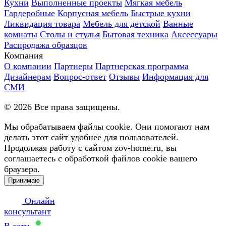
Кухни
Выполненные проекты
Мягкая мебель
Гардеробные
Корпусная мебель
Быстрые кухни
Ликвидация товара
Мебель для детской
Ванные
комнаты
Столы и стулья
Бытовая техника
Аксессуары
Распродажа образцов
Компания
О компании
Партнеры
Партнерская программа
Дизайнерам
Вопрос-ответ
Отзывы
Информация для
СМИ
©
2026
Все права защищены.
Мы обрабатываем файлы cookie. Они помогают нам
делать этот сайт удобнее для пользователей.
Продолжая работу с сайтом zov-home.ru, вы
соглашаетесь с обработкой файлов cookie вашего
браузера.
Принимаю
Онлайн
консультант
В сети