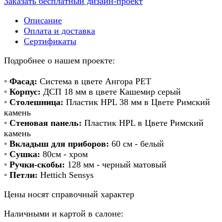
Заказать бесплатный дизайн-проект
Описание
Оплата и доставка
Сертификаты
Подробнее о нашем проекте:
◦
Фасад:
Система в цвете Ангора РЕТ
◦
Корпус:
ДСП 18 мм в цвете Кашемир серый
◦
Столешница:
Пластик HPL 38 мм в Цвете Римский
камень
◦
Стеновая панель:
Пластик HPL в Цвете Римский
камень
◦
Вкладыш для приборов:
60 см - белый
◦
Сушка:
80см - хром
◦
Ручки-скобы:
128 мм - черный матовый
◦
Петли:
Hettich Sensys
Цены носят справочный характер
Наличными и картой в салоне: