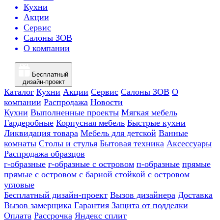
Кухни
Акции
Сервис
Салоны ЗОВ
О компании
Бесплатный
дизайн-проект
Каталог
Кухни
Акции
Сервис
Салоны ЗОВ
О
компании
Распродажа
Новости
Кухни
Выполненные проекты
Мягкая мебель
Гардеробные
Корпусная мебель
Быстрые кухни
Ликвидация товара
Мебель для детской
Ванные
комнаты
Столы и стулья
Бытовая техника
Аксессуары
Распродажа образцов
г-образные
г-образные с островом
п-образные
прямые
прямые с островом
с барной стойкой
с островом
угловые
Бесплатный дизайн-проект
Вызов дизайнера
Доставка
Вызов замерщика
Гарантия
Защита от подделки
Оплата
Рассрочка
Яндекс сплит