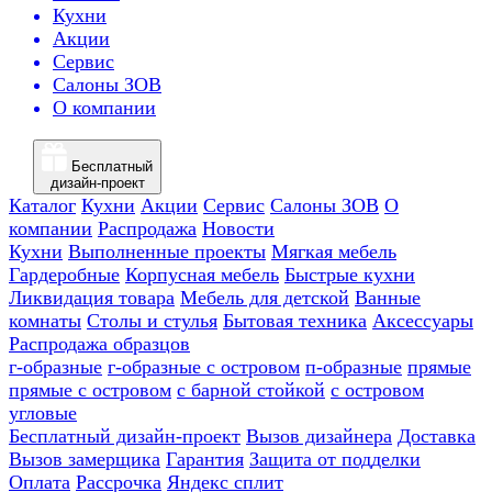
Кухни
Акции
Сервис
Салоны ЗОВ
О компании
Бесплатный
дизайн-проект
Каталог
Кухни
Акции
Сервис
Салоны ЗОВ
О
компании
Распродажа
Новости
Кухни
Выполненные проекты
Мягкая мебель
Гардеробные
Корпусная мебель
Быстрые кухни
Ликвидация товара
Мебель для детской
Ванные
комнаты
Столы и стулья
Бытовая техника
Аксессуары
Распродажа образцов
г-образные
г-образные с островом
п-образные
прямые
прямые с островом
с барной стойкой
с островом
угловые
Бесплатный дизайн-проект
Вызов дизайнера
Доставка
Вызов замерщика
Гарантия
Защита от подделки
Оплата
Рассрочка
Яндекс сплит