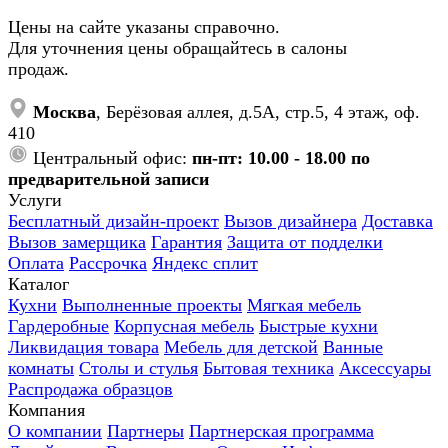
Цены на сайте указаны справочно.
Для уточнения цены обращайтесь в салоны
продаж.
Москва
, Берёзовая аллея, д.5А, стр.5, 4 этаж, оф.
410
Центральный офис:
пн-пт: 10.00 - 18.00 по
предварительной записи
Услуги
Бесплатный дизайн-проект
Вызов дизайнера
Доставка
Вызов замерщика
Гарантия
Защита от подделки
Оплата
Рассрочка
Яндекс сплит
Каталог
Кухни
Выполненные проекты
Мягкая мебель
Гардеробные
Корпусная мебель
Быстрые кухни
Ликвидация товара
Мебель для детской
Ванные
комнаты
Столы и стулья
Бытовая техника
Аксессуары
Распродажа образцов
Компания
О компании
Партнеры
Партнерская программа