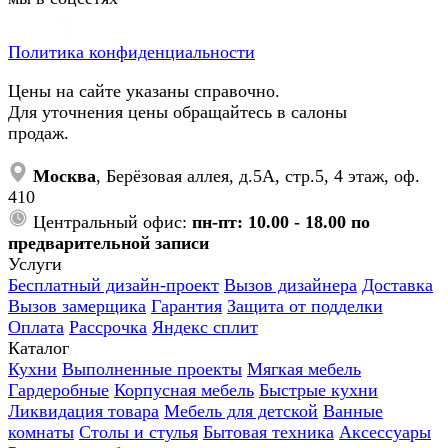
Политика конфиденциальности
Цены на сайте указаны справочно.
Для уточнения цены обращайтесь в салоны
продаж.
Москва
, Берёзовая аллея, д.5А, стр.5, 4 этаж, оф.
410
Центральный офис:
пн-пт: 10.00 - 18.00 по
предварительной записи
Услуги
Бесплатный дизайн-проект
Вызов дизайнера
Доставка
Вызов замерщика
Гарантия
Защита от подделки
Оплата
Рассрочка
Яндекс сплит
Каталог
Кухни
Выполненные проекты
Мягкая мебель
Гардеробные
Корпусная мебель
Быстрые кухни
Ликвидация товара
Мебель для детской
Ванные
комнаты
Столы и стулья
Бытовая техника
Аксессуары