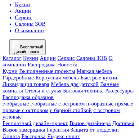
Кухни
Акции
Сервис
Салоны ЗОВ
О компании
Бесплатный
дизайн-проект
Каталог
Кухни
Акции
Сервис
Салоны ЗОВ
О
компании
Распродажа
Новости
Кухни
Выполненные проекты
Мягкая мебель
Гардеробные
Корпусная мебель
Быстрые кухни
Ликвидация товара
Мебель для детской
Ванные
комнаты
Столы и стулья
Бытовая техника
Аксессуары
Распродажа образцов
г-образные
г-образные с островом
п-образные
прямые
прямые с островом
с барной стойкой
с островом
угловые
Бесплатный дизайн-проект
Вызов дизайнера
Доставка
Вызов замерщика
Гарантия
Защита от подделки
Оплата
Рассрочка
Яндекс сплит