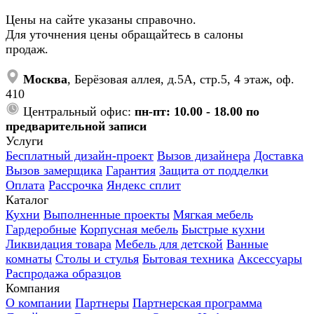
Цены на сайте указаны справочно.
Для уточнения цены обращайтесь в салоны
продаж.
Москва
, Берёзовая аллея, д.5А, стр.5, 4 этаж, оф.
410
Центральный офис:
пн-пт: 10.00 - 18.00 по
предварительной записи
Услуги
Бесплатный дизайн-проект
Вызов дизайнера
Доставка
Вызов замерщика
Гарантия
Защита от подделки
Оплата
Рассрочка
Яндекс сплит
Каталог
Кухни
Выполненные проекты
Мягкая мебель
Гардеробные
Корпусная мебель
Быстрые кухни
Ликвидация товара
Мебель для детской
Ванные
комнаты
Столы и стулья
Бытовая техника
Аксессуары
Распродажа образцов
Компания
О компании
Партнеры
Партнерская программа