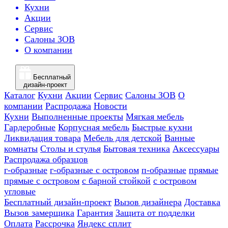
Кухни
Акции
Сервис
Салоны ЗОВ
О компании
Бесплатный
дизайн-проект
Каталог
Кухни
Акции
Сервис
Салоны ЗОВ
О
компании
Распродажа
Новости
Кухни
Выполненные проекты
Мягкая мебель
Гардеробные
Корпусная мебель
Быстрые кухни
Ликвидация товара
Мебель для детской
Ванные
комнаты
Столы и стулья
Бытовая техника
Аксессуары
Распродажа образцов
г-образные
г-образные с островом
п-образные
прямые
прямые с островом
с барной стойкой
с островом
угловые
Бесплатный дизайн-проект
Вызов дизайнера
Доставка
Вызов замерщика
Гарантия
Защита от подделки
Оплата
Рассрочка
Яндекс сплит