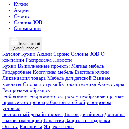
Кухни
Акции
Сервис
Салоны ЗОВ
О компании
Бесплатный
дизайн-проект
Каталог
Кухни
Акции
Сервис
Салоны ЗОВ
О
компании
Распродажа
Новости
Кухни
Выполненные проекты
Мягкая мебель
Гардеробные
Корпусная мебель
Быстрые кухни
Ликвидация товара
Мебель для детской
Ванные
комнаты
Столы и стулья
Бытовая техника
Аксессуары
Распродажа образцов
г-образные
г-образные с островом
п-образные
прямые
прямые с островом
с барной стойкой
с островом
угловые
Бесплатный дизайн-проект
Вызов дизайнера
Доставка
Вызов замерщика
Гарантия
Защита от подделки
Оплата
Рассрочка
Яндекс сплит