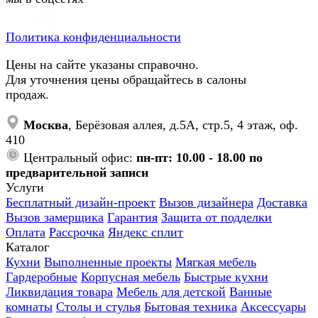
Политика конфиденциальности
Цены на сайте указаны справочно.
Для уточнения цены обращайтесь в салоны
продаж.
Москва
, Берёзовая аллея, д.5А, стр.5, 4 этаж, оф.
410
Центральный офис:
пн-пт: 10.00 - 18.00 по
предварительной записи
Услуги
Бесплатный дизайн-проект
Вызов дизайнера
Доставка
Вызов замерщика
Гарантия
Защита от подделки
Оплата
Рассрочка
Яндекс сплит
Каталог
Кухни
Выполненные проекты
Мягкая мебель
Гардеробные
Корпусная мебель
Быстрые кухни
Ликвидация товара
Мебель для детской
Ванные
комнаты
Столы и стулья
Бытовая техника
Аксессуары