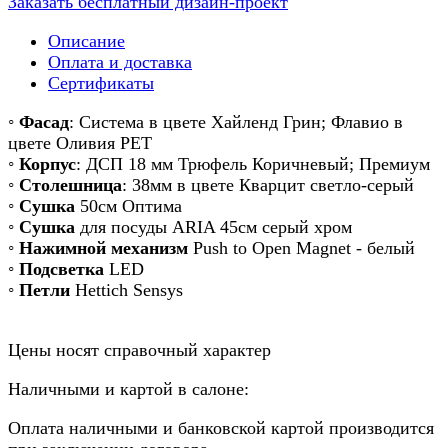
Заказать бесплатный дизайн-проект
Описание
Оплата и доставка
Сертификаты
◦
Фасад
: Система в цвете Хайленд Грин; Флавио в
цвете Оливия РЕТ
◦
Корпус
: ДСП 18 мм Трюфель Коричневый; Премиум
◦
Столешница
: 38мм в цвете Кварцит светло-серый
◦
Сушка
50см Оптима
◦
Сушка
для посуды ARIA 45см серый хром
◦
Нажимной механизм
Push to Open Magnet - белый
◦
Подсветка
LED
◦
Петли
Hettich Sensys
Цены носят справочный характер
Наличными и картой в салоне:
Оплата наличными и банковской картой производится