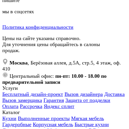
пишите
мы в соцсетях
Политика конфиденциальности
Цены на сайте указаны справочно.
Для уточнения цены обращайтесь в салоны
продаж.
Москва
, Берёзовая аллея, д.5А, стр.5, 4 этаж, оф.
410
Центральный офис:
пн-пт: 10.00 - 18.00 по
предварительной записи
Услуги
Бесплатный дизайн-проект
Вызов дизайнера
Доставка
Вызов замерщика
Гарантия
Защита от подделки
Оплата
Рассрочка
Яндекс сплит
Каталог
Кухни
Выполненные проекты
Мягкая мебель
Гардеробные
Корпусная мебель
Быстрые кухни