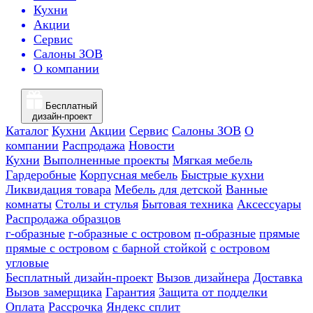
Кухни
Акции
Сервис
Салоны ЗОВ
О компании
Бесплатный
дизайн-проект
Каталог
Кухни
Акции
Сервис
Салоны ЗОВ
О
компании
Распродажа
Новости
Кухни
Выполненные проекты
Мягкая мебель
Гардеробные
Корпусная мебель
Быстрые кухни
Ликвидация товара
Мебель для детской
Ванные
комнаты
Столы и стулья
Бытовая техника
Аксессуары
Распродажа образцов
г-образные
г-образные с островом
п-образные
прямые
прямые с островом
с барной стойкой
с островом
угловые
Бесплатный дизайн-проект
Вызов дизайнера
Доставка
Вызов замерщика
Гарантия
Защита от подделки
Оплата
Рассрочка
Яндекс сплит