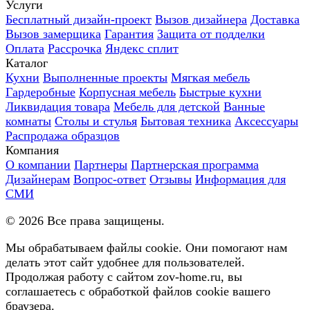
Услуги
Бесплатный дизайн-проект
Вызов дизайнера
Доставка
Вызов замерщика
Гарантия
Защита от подделки
Оплата
Рассрочка
Яндекс сплит
Каталог
Кухни
Выполненные проекты
Мягкая мебель
Гардеробные
Корпусная мебель
Быстрые кухни
Ликвидация товара
Мебель для детской
Ванные
комнаты
Столы и стулья
Бытовая техника
Аксессуары
Распродажа образцов
Компания
О компании
Партнеры
Партнерская программа
Дизайнерам
Вопрос-ответ
Отзывы
Информация для
СМИ
©
2026
Все права защищены.
Мы обрабатываем файлы cookie. Они помогают нам
делать этот сайт удобнее для пользователей.
Продолжая работу с сайтом zov-home.ru, вы
соглашаетесь с обработкой файлов cookie вашего
браузера.