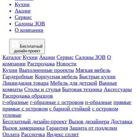
Кухни
Акции
Сервис
Салоны ЗОВ
О компании
Бесплатный
дизайн-проект
Каталог
Кухни
Акции
Сервис
Салоны ЗОВ
О
компании
Распродажа
Новости
Кухни
Выполненные проекты
Мягкая мебель
Гардеробные
Корпусная мебель
Быстрые кухни
Ликвидация товара
Мебель для детской
Ванные
комнаты
Столы и стулья
Бытовая техника
Аксессуары
Распродажа образцов
г-образные
г-образные с островом
п-образные
прямые
прямые с островом
с барной стойкой
с островом
угловые
Бесплатный дизайн-проект
Вызов дизайнера
Доставка
Вызов замерщика
Гарантия
Защита от подделки
Оплата
Рассрочка
Яндекс сплит