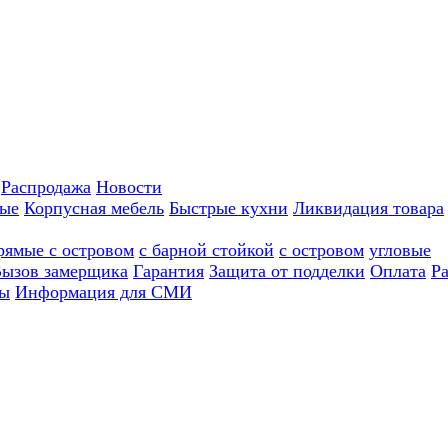
Распродажа
Новости
ные
Корпусная мебель
Быстрые кухни
Ликвидация товара
рямые с островом
с барной стойкой
с островом
угловые
ызов замерщика
Гарантия
Защита от подделки
Оплата
Р
ы
Информация для СМИ