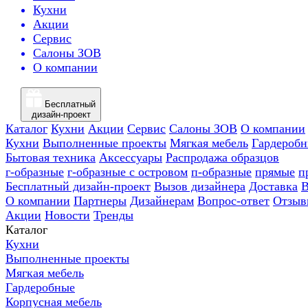
Кухни
Акции
Сервис
Салоны ЗОВ
О компании
Бесплатный
дизайн-проект
Каталог
Кухни
Акции
Сервис
Салоны ЗОВ
О компании
Кухни
Выполненные проекты
Мягкая мебель
Гардероб
Бытовая техника
Аксессуары
Распродажа образцов
г-образные
г-образные с островом
п-образные
прямые
п
Бесплатный дизайн-проект
Вызов дизайнера
Доставка
В
О компании
Партнеры
Дизайнерам
Вопрос-ответ
Отзыв
Акции
Новости
Тренды
Каталог
Кухни
Выполненные проекты
Мягкая мебель
Гардеробные
Корпусная мебель