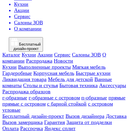
Кухни
Акции
Сервис
Салоны ЗОВ
О компании
Бесплатный
дизайн-проект
Каталог
Кухни
Акции
Сервис
Салоны ЗОВ
О
компании
Распродажа
Новости
Кухни
Выполненные проекты
Мягкая мебель
Гардеробные
Корпусная мебель
Быстрые кухни
Ликвидация товара
Мебель для детской
Ванные
комнаты
Столы и стулья
Бытовая техника
Аксессуары
Распродажа образцов
г-образные
г-образные с островом
п-образные
прямые
прямые с островом
с барной стойкой
с островом
угловые
Бесплатный дизайн-проект
Вызов дизайнера
Доставка
Вызов замерщика
Гарантия
Защита от подделки
Оплата
Рассрочка
Яндекс сплит