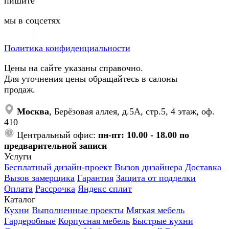
пишите
мы в соцсетях
Политика конфиденциальности
Цены на сайте указаны справочно.
Для уточнения цены обращайтесь в салоны
продаж.
Москва
, Берёзовая аллея, д.5А, стр.5, 4 этаж, оф.
410
Центральный офис:
пн-пт: 10.00 - 18.00 по
предварительной записи
Услуги
Бесплатный дизайн-проект
Вызов дизайнера
Доставка
Вызов замерщика
Гарантия
Защита от подделки
Оплата
Рассрочка
Яндекс сплит
Каталог
Кухни
Выполненные проекты
Мягкая мебель
Гардеробные
Корпусная мебель
Быстрые кухни