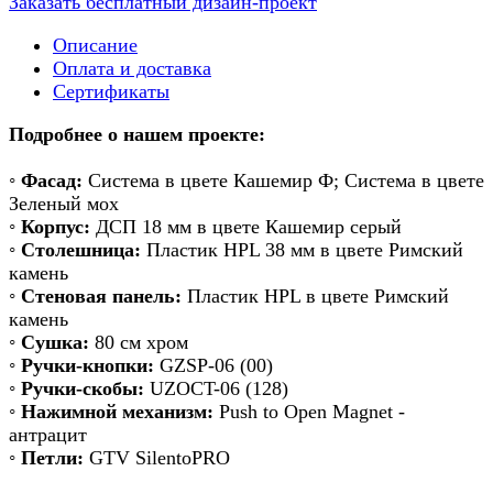
Заказать бесплатный дизайн-проект
Описание
Оплата и доставка
Сертификаты
Подробнее о нашем проекте:
◦
Фасад:
Система в цвете Кашемир Ф; Система в цвете
Зеленый мох
◦
Корпус:
ДСП 18 мм в цвете Кашемир серый
◦
Столешница:
Пластик HPL 38 мм в цвете Римский
камень
◦
Стеновая панель:
Пластик HPL в цвете Римский
камень
◦
Сушка:
80 см хром
◦
Ручки-кнопки:
GZSP-06 (00)
◦
Ручки-скобы:
UZOCT-06 (128)
◦
Нажимной механизм:
Push to Open Magnet -
антрацит
◦
Петли:
GTV SilentoPRO