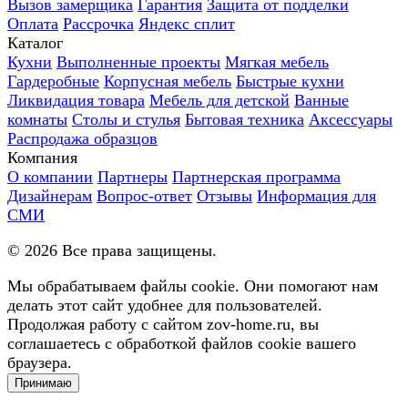
Вызов замерщика
Гарантия
Защита от подделки
Оплата
Рассрочка
Яндекс сплит
Каталог
Кухни
Выполненные проекты
Мягкая мебель
Гардеробные
Корпусная мебель
Быстрые кухни
Ликвидация товара
Мебель для детской
Ванные
комнаты
Столы и стулья
Бытовая техника
Аксессуары
Распродажа образцов
Компания
О компании
Партнеры
Партнерская программа
Дизайнерам
Вопрос-ответ
Отзывы
Информация для
СМИ
©
2026
Все права защищены.
Мы обрабатываем файлы cookie. Они помогают нам
делать этот сайт удобнее для пользователей.
Продолжая работу с сайтом zov-home.ru, вы
соглашаетесь с обработкой файлов cookie вашего
браузера.
Принимаю