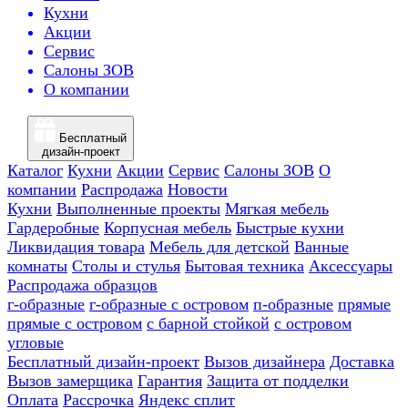
Кухни
Акции
Сервис
Салоны ЗОВ
О компании
Бесплатный
дизайн-проект
Каталог
Кухни
Акции
Сервис
Салоны ЗОВ
О
компании
Распродажа
Новости
Кухни
Выполненные проекты
Мягкая мебель
Гардеробные
Корпусная мебель
Быстрые кухни
Ликвидация товара
Мебель для детской
Ванные
комнаты
Столы и стулья
Бытовая техника
Аксессуары
Распродажа образцов
г-образные
г-образные с островом
п-образные
прямые
прямые с островом
с барной стойкой
с островом
угловые
Бесплатный дизайн-проект
Вызов дизайнера
Доставка
Вызов замерщика
Гарантия
Защита от подделки
Оплата
Рассрочка
Яндекс сплит