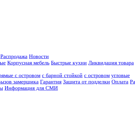
Распродажа
Новости
ные
Корпусная мебель
Быстрые кухни
Ликвидация товара
рямые с островом
с барной стойкой
с островом
угловые
ызов замерщика
Гарантия
Защита от подделки
Оплата
Р
ы
Информация для СМИ