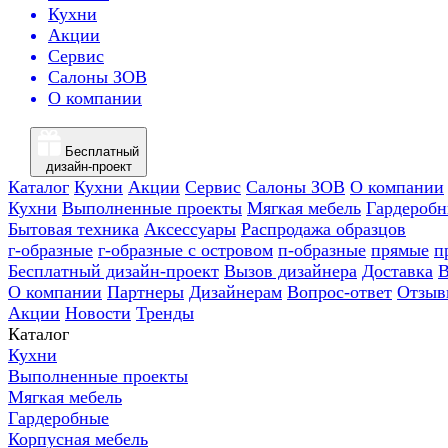
Кухни
Акции
Сервис
Салоны ЗОВ
О компании
Бесплатный
дизайн-проект
Каталог
Кухни
Акции
Сервис
Салоны ЗОВ
О компании
Кухни
Выполненные проекты
Мягкая мебель
Гардероб
Бытовая техника
Аксессуары
Распродажа образцов
г-образные
г-образные с островом
п-образные
прямые
п
Бесплатный дизайн-проект
Вызов дизайнера
Доставка
В
О компании
Партнеры
Дизайнерам
Вопрос-ответ
Отзыв
Акции
Новости
Тренды
Каталог
Кухни
Выполненные проекты
Мягкая мебель
Гардеробные
Корпусная мебель