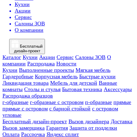
Кухни
Акции
Сервис
Салоны ЗОВ
О компании
Бесплатный
дизайн-проект
Каталог
Кухни
Акции
Сервис
Салоны ЗОВ
О
компании
Распродажа
Новости
Кухни
Выполненные проекты
Мягкая мебель
Гардеробные
Корпусная мебель
Быстрые кухни
Ликвидация товара
Мебель для детской
Ванные
комнаты
Столы и стулья
Бытовая техника
Аксессуары
Распродажа образцов
г-образные
г-образные с островом
п-образные
прямые
прямые с островом
с барной стойкой
с островом
угловые
Бесплатный дизайн-проект
Вызов дизайнера
Доставка
Вызов замерщика
Гарантия
Защита от подделки
Оплата
Рассрочка
Яндекс сплит