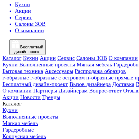
Кухни
Акции
Сервис
Салоны ЗОВ
О компании
Бесплатный
дизайн-проект
Каталог
Кухни
Акции
Сервис
Салоны ЗОВ
О компании
Кухни
Выполненные проекты
Мягкая мебель
Гардероб
Бытовая техника
Аксессуары
Распродажа образцов
г-образные
г-образные с островом
п-образные
прямые
п
Бесплатный дизайн-проект
Вызов дизайнера
Доставка
В
О компании
Партнеры
Дизайнерам
Вопрос-ответ
Отзыв
Акции
Новости
Тренды
Каталог
Кухни
Выполненные проекты
Мягкая мебель
Гардеробные
Корпусная мебель