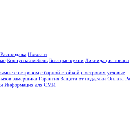
Распродажа
Новости
ные
Корпусная мебель
Быстрые кухни
Ликвидация товара
рямые с островом
с барной стойкой
с островом
угловые
ызов замерщика
Гарантия
Защита от подделки
Оплата
Р
ы
Информация для СМИ