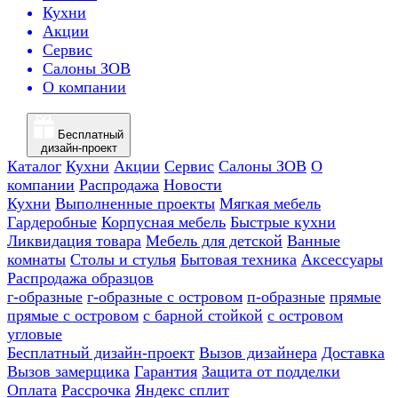
Кухни
Акции
Сервис
Салоны ЗОВ
О компании
Бесплатный
дизайн-проект
Каталог
Кухни
Акции
Сервис
Салоны ЗОВ
О
компании
Распродажа
Новости
Кухни
Выполненные проекты
Мягкая мебель
Гардеробные
Корпусная мебель
Быстрые кухни
Ликвидация товара
Мебель для детской
Ванные
комнаты
Столы и стулья
Бытовая техника
Аксессуары
Распродажа образцов
г-образные
г-образные с островом
п-образные
прямые
прямые с островом
с барной стойкой
с островом
угловые
Бесплатный дизайн-проект
Вызов дизайнера
Доставка
Вызов замерщика
Гарантия
Защита от подделки
Оплата
Рассрочка
Яндекс сплит