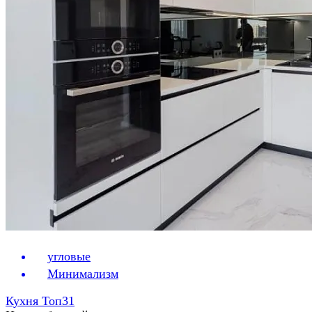
угловые
Минимализм
Кухня Топ31