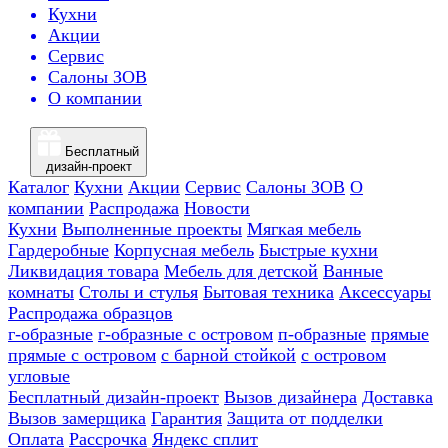
Кухни
Акции
Сервис
Салоны ЗОВ
О компании
Бесплатный
дизайн-проект
Каталог
Кухни
Акции
Сервис
Салоны ЗОВ
О
компании
Распродажа
Новости
Кухни
Выполненные проекты
Мягкая мебель
Гардеробные
Корпусная мебель
Быстрые кухни
Ликвидация товара
Мебель для детской
Ванные
комнаты
Столы и стулья
Бытовая техника
Аксессуары
Распродажа образцов
г-образные
г-образные с островом
п-образные
прямые
прямые с островом
с барной стойкой
с островом
угловые
Бесплатный дизайн-проект
Вызов дизайнера
Доставка
Вызов замерщика
Гарантия
Защита от подделки
Оплата
Рассрочка
Яндекс сплит