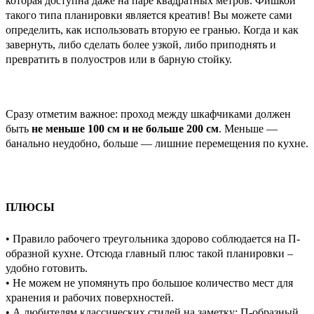
которая доступна даже на паре квадратных метров. Фишкой
такого типа планировки является креатив! Вы можете сами
определить, как использовать вторую ее гранью. Когда и как
завернуть, либо сделать более узкой, либо приподнять и
превратить в полуостров или в барную стойку.
Сразу отметим важное: проход между шкафчиками должен
быть
не меньше 1
00 см
и не больше 200 см
. Меньше —
банально неудобно, больше — лишние перемещения по кухне.
ПЛЮСЫ
• Правило рабочего треугольника здорово соблюдается на П-
образной кухне. Отсюда главный плюс такой планировки –
удобно готовить.
• Не можем не упомянуть про большое количество мест для
хранения и рабочих поверхностей.
• А любителям классических стилей на заметку: П-образный