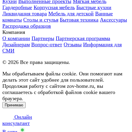
Кухни
Выполненные проекты
Мягкая мебель
Гардеробные
Корпусная мебель
Быстрые кухни
Ликвидация товара
Мебель для детской
Ванные
комнаты
Столы и стулья
Бытовая техника
Аксессуары
Распродажа образцов
Компания
О компании
Партнеры
Партнерская программа
Дизайнерам
Вопрос-ответ
Отзывы
Информация для
СМИ
©
2026
Все права защищены.
Мы обрабатываем файлы cookie. Они помогают нам
делать этот сайт удобнее для пользователей.
Продолжая работу с сайтом zov-home.ru, вы
соглашаетесь с обработкой файлов cookie вашего
браузера.
Принимаю
Онлайн
консультант
В сети