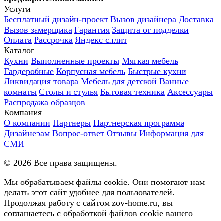
Услуги
Бесплатный дизайн-проект
Вызов дизайнера
Доставка
Вызов замерщика
Гарантия
Защита от подделки
Оплата
Рассрочка
Яндекс сплит
Каталог
Кухни
Выполненные проекты
Мягкая мебель
Гардеробные
Корпусная мебель
Быстрые кухни
Ликвидация товара
Мебель для детской
Ванные
комнаты
Столы и стулья
Бытовая техника
Аксессуары
Распродажа образцов
Компания
О компании
Партнеры
Партнерская программа
Дизайнерам
Вопрос-ответ
Отзывы
Информация для
СМИ
©
2026
Все права защищены.
Мы обрабатываем файлы cookie. Они помогают нам
делать этот сайт удобнее для пользователей.
Продолжая работу с сайтом zov-home.ru, вы
соглашаетесь с обработкой файлов cookie вашего