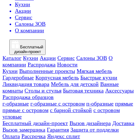
Кухни
Акции
Сервис
Салоны ЗОВ
О компании
Бесплатный
дизайн-проект
Каталог
Кухни
Акции
Сервис
Салоны ЗОВ
О
компании
Распродажа
Новости
Кухни
Выполненные проекты
Мягкая мебель
Гардеробные
Корпусная мебель
Быстрые кухни
Ликвидация товара
Мебель для детской
Ванные
комнаты
Столы и стулья
Бытовая техника
Аксессуары
Распродажа образцов
г-образные
г-образные с островом
п-образные
прямые
прямые с островом
с барной стойкой
с островом
угловые
Бесплатный дизайн-проект
Вызов дизайнера
Доставка
Вызов замерщика
Гарантия
Защита от подделки
Оплата
Рассрочка
Яндекс сплит