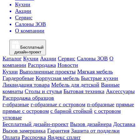
Кухни
Акции
Сервис
Салоны ЗОВ
О компании
Бесплатный
дизайн-проект
Каталог
Кухни
Акции
Сервис
Салоны ЗОВ
О
компании
Распродажа
Новости
Кухни
Выполненные проекты
Мягкая мебель
Гардеробные
Корпусная мебель
Быстрые кухни
Ликвидация товара
Мебель для детской
Ванные
комнаты
Столы и стулья
Бытовая техника
Аксессуары
Распродажа образцов
г-образные
г-образные с островом
п-образные
прямые
прямые с островом
с барной стойкой
с островом
угловые
Бесплатный дизайн-проект
Вызов дизайнера
Доставка
Вызов замерщика
Гарантия
Защита от подделки
Оплата
Рассрочка
Яндекс сплит