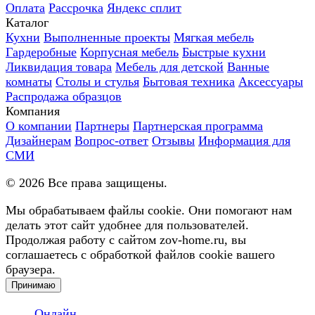
Оплата
Рассрочка
Яндекс сплит
Каталог
Кухни
Выполненные проекты
Мягкая мебель
Гардеробные
Корпусная мебель
Быстрые кухни
Ликвидация товара
Мебель для детской
Ванные
комнаты
Столы и стулья
Бытовая техника
Аксессуары
Распродажа образцов
Компания
О компании
Партнеры
Партнерская программа
Дизайнерам
Вопрос-ответ
Отзывы
Информация для
СМИ
©
2026
Все права защищены.
Мы обрабатываем файлы cookie. Они помогают нам
делать этот сайт удобнее для пользователей.
Продолжая работу с сайтом zov-home.ru, вы
соглашаетесь с обработкой файлов cookie вашего
браузера.
Принимаю
Онлайн